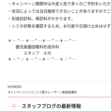
・キャンペーン期間中は大変人気で多くのご予約をいただ
・状況によっては当日施術できないことがありますのでご
・別途初診料、再診料がかかります。
・シミの状態を確認するため、お化粧や日焼け止めはせず
＊ … * … ＊ … * …＊ … * … ＊ … * …
鹿児島園田眼科形成外科
スタッフ えの
＊ … * … ＊ … * …＊ … * … ＊ … * …
KEYWORD
キャンペーン
|
シミ
|
シミ取りレーザー
|
美容皮膚科
スタッフブログの最新情報