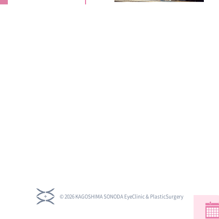
© 2026 KAGOSHIMA SONODA EyeClinic & PlasticSurgery